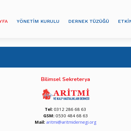
YFA
YÖNETİM KURULU
DERNEK TÜZÜĞÜ
ETKİ
Bilimsel Sekreterya
Tel:
0312 286 68 63
GSM:
0530 484 68 63
Mail:
aritmi@aritmidernegi.org