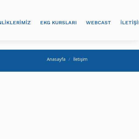
NLİKLERİMİZ
EKG KURSLARI
WEBCAST
İLETİŞ
Anasayfa
İletişim